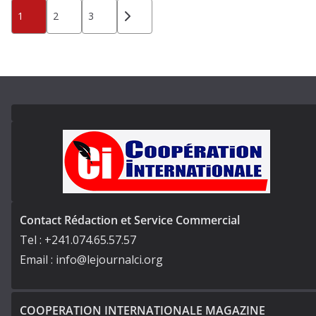
Pagination
1
2
3
des
publications
Contact Rédaction et Service Commercial
Tel : +241.074.65.57.57
Email : info@lejournalci.org
COOPERATION INTERNATIONALE MAGAZINE