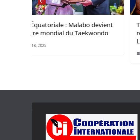
evient
Tourisme : Le Ministre gabonais a
wondo
reçu en audience l’ambassadeur 
Liban u Gabon
février 5, 2025