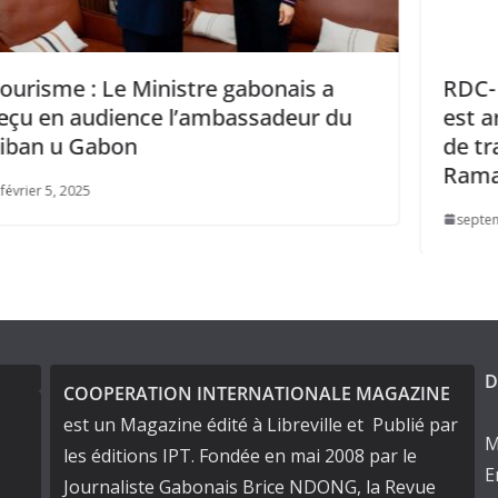
RDC- Afrique du Sud : Felix Tshisekedi
du
est arrivé à Pretoria pour une visite
de travail avec son homologue Cyril
Ramaphosa.
septembre 18, 2025
D
COOPERATION INTERNATIONALE MAGAZINE
est un Magazine édité à Libreville et Publié par
M
les éditions IPT. Fondée en mai 2008 par le
E
Journaliste Gabonais Brice NDONG, la Revue