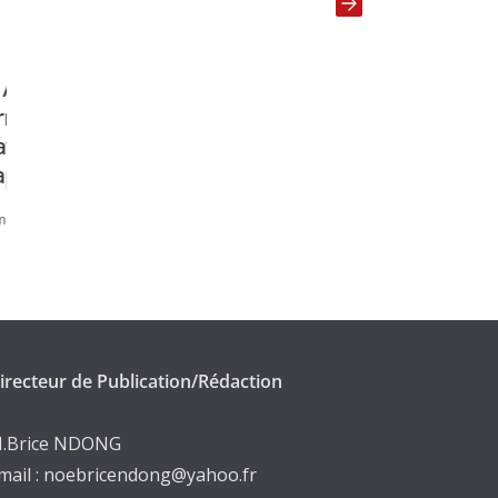
Guinée Équatoriale : Malabo devient
l’épicentre mondial du Taekwondo
novembre 18, 2025
irecteur de Publication/Rédaction
.Brice NDONG
mail : noebricendong@yahoo.fr