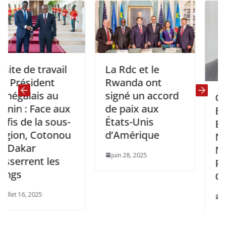
 de travail
La Rdc et le
ésident
Rwanda ont
alais au
signé un accord
CEEAC:
 : Face aux
de paix aux
Burund
de la sous-
États-Unis
Ezéchie
n, Cotonou
d’Amérique
NIBIGI
kar
Nouve
juin 28, 2025
rrent les
Préside
Commi
16, 2025
septembr