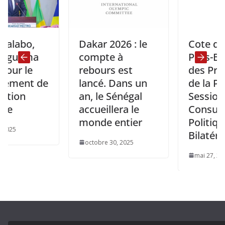
o,
Dakar 2026 : le
Cote d’Ivoire 
ema
compte à
Pays-Bas : D
le
rebours est
des Préparati
nt de
lancé. Dans un
de la Premièr
an, le Sénégal
Session des
accueillera le
Consultation
monde entier
Politiques
Bilatérales
octobre 30, 2025
mai 27, 2025