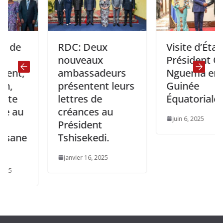
RDC: Deux
Visite d’État du
nouveaux
Président Oligui
,
ambassadeurs
Nguema en
présentent leurs
Guinée
lettres de
Équatoriale
créances au
juin 6, 2025
Président
e
Tshisekedi.
janvier 16, 2025