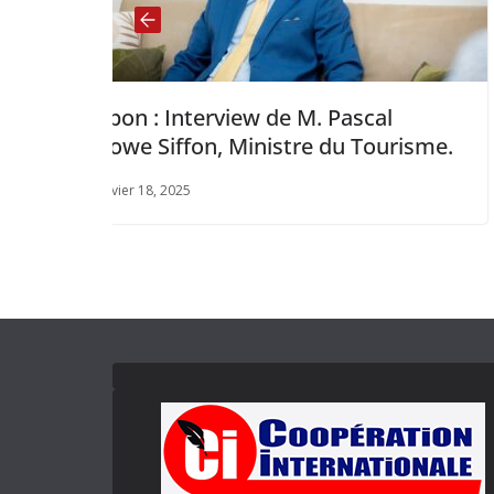
nterview de M. Pascal
TCHAD: L’Amb
fon, Ministre du Tourisme.
Saoudite Amir
décoré
25
février 25, 2025