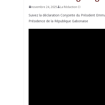
novembre 24, 2025
La Rédaction CI
Suivez la déclaration Conjointe du Président Emm
Présidence de la République Gabonaise