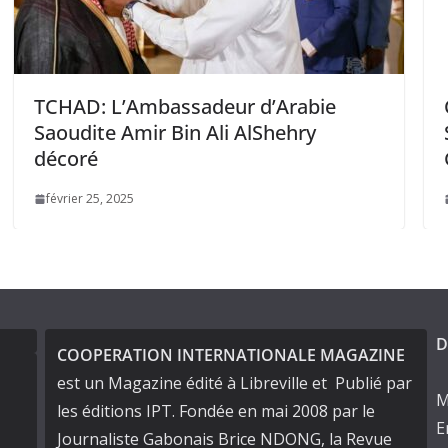
assadeur d’Arabie
Congo: Visite de l
 Bin Ali AlShehry
SG des Nations -U
Grands Lacs à Braz
janvier 18, 2025
D
COOPERATION INTERNATIONALE MAGAZINE
est un Magazine édité à Libreville et Publié par
M
les éditions IPT. Fondée en mai 2008 par le
E
Journaliste Gabonais Brice NDONG, la Revue