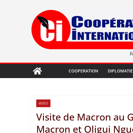
Passer
au
contenu
F
COOPERATION
DIPLOMATIE
VIDEO
Visite de Macron au G
Macron et Oligui Ng