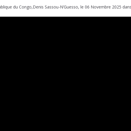
blique du Congo,Denis Sassou-N’Guesso, le 06 Novembre 2025 dans la