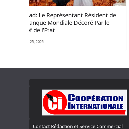
 Représentant Résident de
Visite de Macr
 Mondiale Décoré Par le
Déclaration Co
tat
Macron et Oli
novembre 24, 2025
Contact Rédaction et Service Commercial