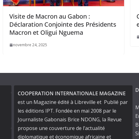
on au Gabon :
Congo -Bissau: Le
njointe des Présidents
en visite à Brazzavi
gui Nguema
janvier 13, 2025
D
COOPERATION INTERNATIONALE MAGAZINE
est un Magazine édité à Libreville et Publié par
M
les éditions IPT. Fondée en mai 2008 par le
E
Journaliste Gabonais Brice NDONG, la Revue
B
propose une couverture de l’actualité
S
diplomatique et économique africaine et