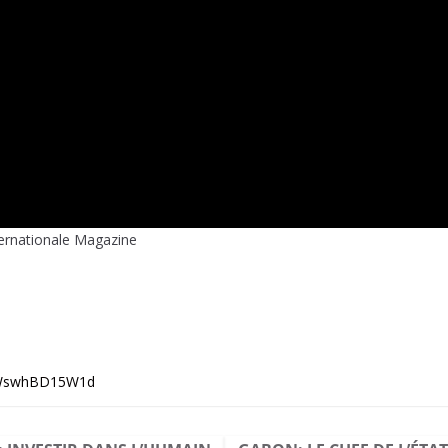
ternationale Magazine
1SWswhBD15W1d