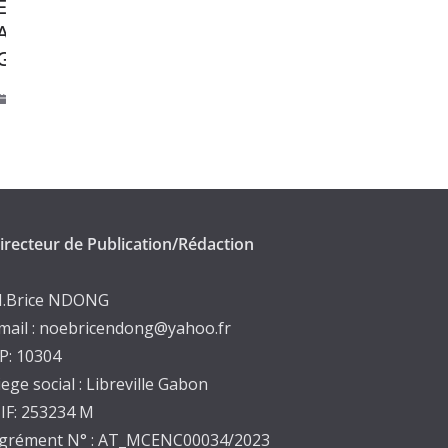
 XU Jinwei,
Visite GTA GAZ: Décla
Chine au
des Présidents du Sén
Mauritanie .
mai 25, 2025
irecteur de Publication/Rédaction
.Brice NDONG
mail : noebricendong@yahoo.fr
P: 10304
iege social : Libreville Gabon
IF: 253234 M
grément N° : AT_MCENC00034/2023