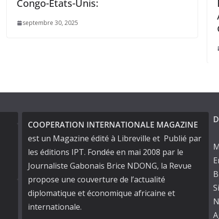
Unis:
Entretien avec M.
Ambassadeur de 
Gabon(2006).
décembre 10, 2024
D
COOPERATION INTERNATIONALE MAGAZINE
est un Magazine édité à Libreville et Publié par
M
les éditions IPT. Fondée en mai 2008 par le
E
Journaliste Gabonais Brice NDONG, la Revue
B
propose une couverture de l’actualité
S
diplomatique et économique africaine et
N
internationale.
A