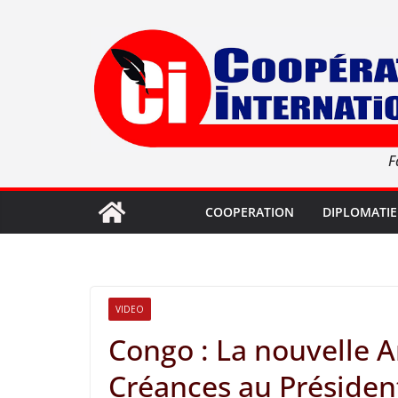
Passer
au
contenu
F
COOPERATION
DIPLOMATIE
VIDEO
Congo : La nouvelle 
Créances au Préside