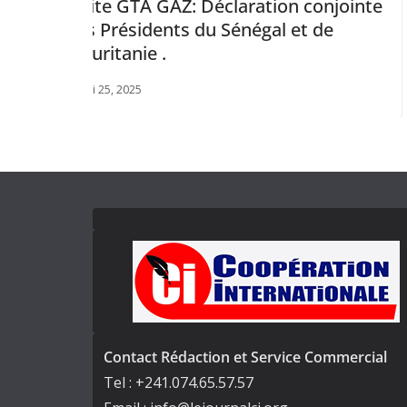
A GAZ: Déclaration conjointe
Congo-Etats-
dents du Sénégal et de
septembre 30, 2025
e .
Contact Rédaction et Service Commercial
Tel : +241.074.65.57.57