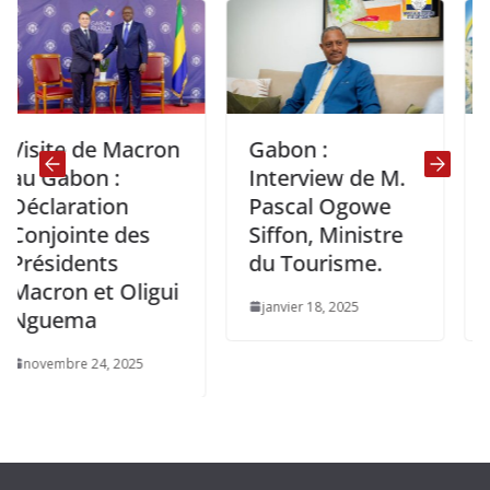
site de Macron
Gabon :
Ent
 Gabon :
Interview de M.
M. 
claration
Pascal Ogowe
Am
njointe des
Siffon, Ministre
Chi
ésidents
du Tourisme.
Gab
cron et Oligui
janvier 18, 2025
déc
guema
ovembre 24, 2025