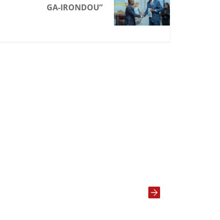
GA-IRONDOU”