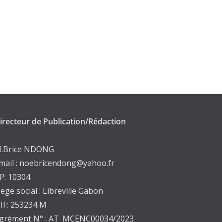
irecteur de Publication/Rédaction
.Brice NDONG
mail : noebricendong@yahoo.fr
P: 10304
iege social : Libreville Gabon
IF: 253234 M
grément N° : AT_MCENC00034/2023