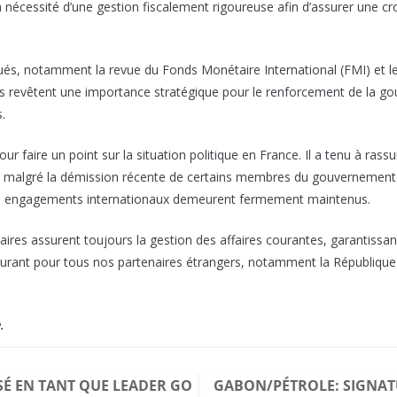
nécessité d’une gestion fiscalement rigoureuse afin d’assurer une cro
oqués, notamment la revue du Fonds Monétaire International (FMI) et
ts revêtent une importance stratégique pour le renforcement de la gouv
.
faire un point sur la situation politique en France. Il a tenu à rassure
r, malgré la démission récente de certains membres du gouvernement. 
 ses engagements internationaux demeurent fermement maintenus.
aires assurent toujours la gestion des affaires courantes, garantissant
surant pour tous nos partenaires étrangers, notamment la République ce
.
 EN TANT QUE LEADER GO
GABON/PÉTROLE: SIGNAT