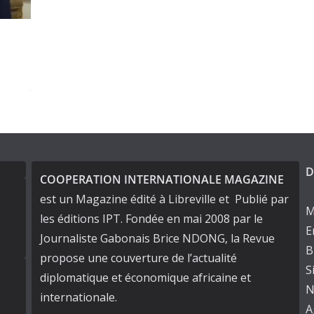
Le Chef de l’État au Congo
décembre 11, 2024
D
COOPERATION INTERNATIONALE MAGAZINE
est un Magazine édité à Libreville et Publié par
M
les éditions IPT. Fondée en mai 2008 par le
E
Journaliste Gabonais Brice NDONG, la Revue
B
propose une couverture de l’actualité
S
diplomatique et économique africaine et
N
internationale.
A