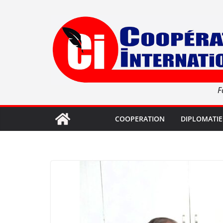
Passer
au
contenu
F
COOPERATION
DIPLOMATIE