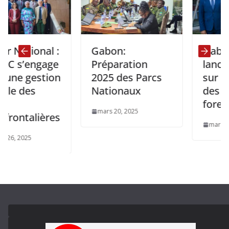
ational :
Gabon:
Gabon: La
’engage
Préparation
lance une 
 gestion
2025 des Parcs
sur l’évalu
des
Nationaux
des resso
forestière
mars 20, 2025
talières
mars 12, 2025
025