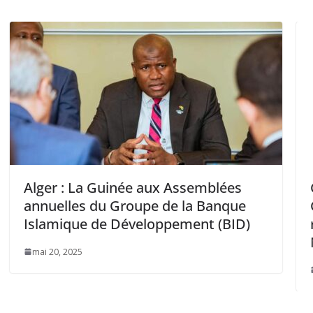
x Assemblées
Guinée Équatoriale : Le
de la Banque
Gouvernement veut déman
ppement (BID)
réseau de trafic de person
Nigeria et le Canada
juin 10, 2025