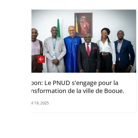
’engage pour la
Alger : La Guinée au
 la ville de Booue.
annuelles du Groupe 
Islamique de Dévelo
mai 20, 2025