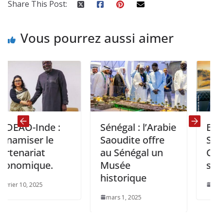
Share This Post:
Vous pourrez aussi aimer
Inde :
Sénégal : l’Arabie
Benin- Qa
er le
Saoudite offre
Six acco
riat
au Sénégal un
Coopérat
ique.
Musée
signés
historique
 2025
mai 23, 2025
mars 1, 2025