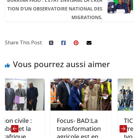
BURKINA FASO : L’ETAT ENVISAGE LA CRÉA
TION D’UN OBSERVATOIRE NATIONAL DES
MIGRATIONS.
Share This Post:
Vous pourrez aussi aimer
ivile :
Focus- BAD:La
TICAD 9 : 
 et la
transformation
Premier M
ique
agricole est en
Ivoirien R