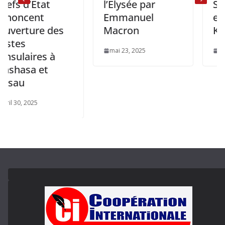
d’État
l’Élysée par
Spécial 
cent
Emmanuel
en visit
rture des
Macron
Kinshas
mai 23, 2025
mars 5, 20
aires à
sa et
 2025