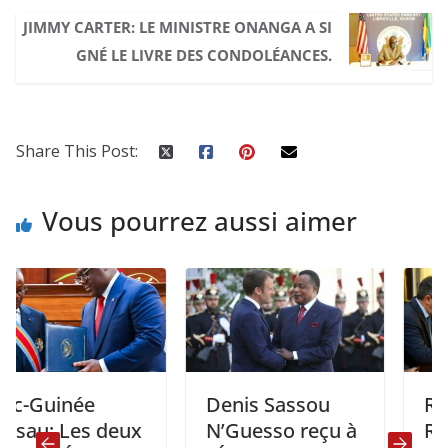
JIMMY CARTER: LE MINISTRE ONANGA A SI
GNÉ LE LIVRE DES CONDOLÉANCES.
Share This Post:
Vous pourrez aussi aimer
uinée
Denis Sassou
RDC: Le
: Les deux
N’Guesso reçu à
Représe