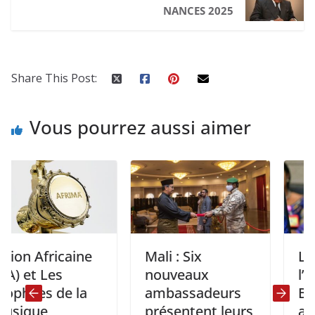
NANCES 2025
Share This Post:
Vous pourrez aussi aimer
Africaine
Mali : Six
Le mini
t Les
nouveaux
l’Indust
es de la
ambassadeurs
Boji Sa
ue
présentent leurs
attendu