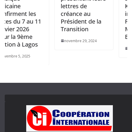
ine
lettres de
Kolwezi
ment les
créance au
interven
du 7 au 11
Président de la
Forum s
r 2026
Transition
Métaux
a 9ème
Batterie
novembre 29, 2024
n à Lagos
septembre 
 5, 2025