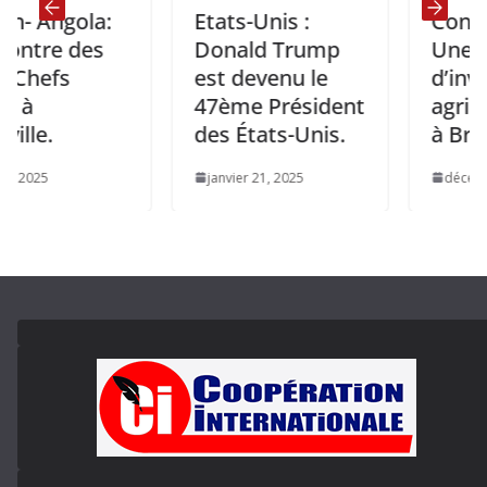
la:
Etats-Unis :
Congo-Chine:
des
Donald Trump
Une délégati
est devenu le
d’investisseu
47ème Président
agricoles Chi
des États-Unis.
à Brazzaville.
janvier 21, 2025
décembre 18, 2024