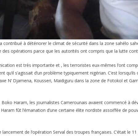
ontribué à détériorer le climat de sécurité dans la zone sahélo sahél
 des opérations parce que les autorités ont compris que la lutte co
nication est très importante et , les terroristes eux-mêmes l’ont c
 qu’il s’agissait d’un problème typiquement nigérian. C’est lorsqu’il
’axe N’ Djamena, Kousseri, Maidiguru dans la zone de Fotokol et Gam
e Boko Haram, les journalistes Camerounais avaient commencé à dé
 Haram fût l’émanation d’une certaine élite nordiste assoiffée de pouvoi
lancement de l’opération Serval des troupes françaises. C’était le 11 j