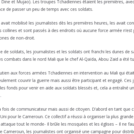
Dine et Mujao). Les troupes Tchadiennes étaient les premières, avec
ance de passer un peu de temps avec ces soldats.
it mobilisé les journalistes dès les premières heures, les avait condui
s collines et sont passés à des endroits où aucune force armée n’est
zones de non-droit.
de soldats, les journalistes et les soldats ont franchi les dunes de sab
ces combats dans le nord Mali que le chef Al-Qaïda, Abou Zaid a été t
soutien aux forces armées Tchadiennes en intervention au Mali qui étai
 seulement couvrir la guerre mais aussi être participant et engagé. Ces 
sé les fonds pour venir en aide aux soldats blessés et, cela a entraîné 
.
la fois de communicateur mais aussi de citoyen. D’abord en tant que
 Uni pour le Cameroun. Ce collectif a réussi à organiser la plus gra
attaque tout le monde- Il brûle les mosquées et les églises – Il ne 
ut le Cameroun, les journalistes ont organisé une campagne pour distri