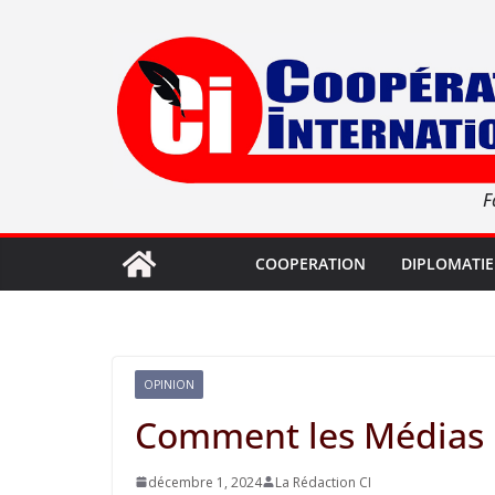
Passer
au
contenu
F
COOPERATION
DIPLOMATIE
OPINION
Comment les Médias pe
décembre 1, 2024
La Rédaction CI