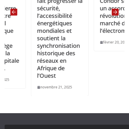
fait progresser la
Condor signent
e
sécurité,
un accord pour
l’accessibilité
révolutionner le
énergétiques
marché de
mondiales et
l’électroménage
soutient la
février 20, 2025
synchronisation
historique des
le
réseaux en
Afrique de
l’Ouest
novembre 21, 2025