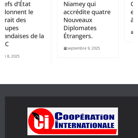
d’État
Niamey qui
Oligui 
ent le
accrédite quatre
et Sidi 
 des
Nouveaux
à Librevi
s
Diplomates
décembre 
ises de la
Étrangers.
septembre 9, 2025
025