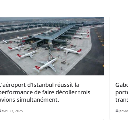
sit la
Gabon: INFRAGROUP HOLD
ller trois
porte un projet de digitalisat
transport routier.
janvier 13, 2026