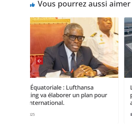
Vous pourrez aussi aimer
 Lufthansa
L’aéroport d’Istanbul réus
er un plan pour
performance de faire déco
avions simultanément.
avril 27, 2025