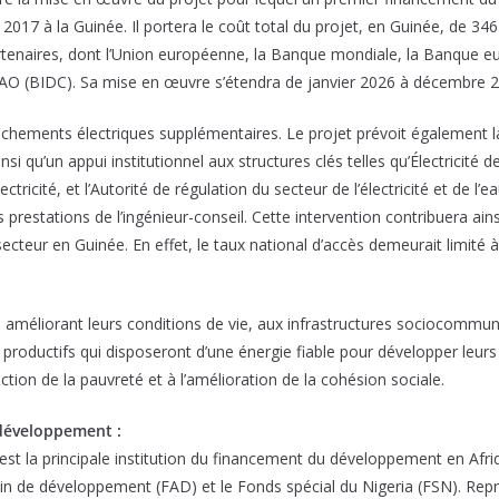
2017 à la Guinée. Il portera le coût total du projet, en Guinée, de 346
artenaires, dont l’Union européenne, la Banque mondiale, la Banque 
AO (BIDC). Sa mise en œuvre s’étendra de janvier 2026 à décembre 2
nchements électriques supplémentaires. Le projet prévoit également 
nsi qu’un appui institutionnel aux structures clés telles qu’Électricité
lectricité, et l’Autorité de régulation du secteur de l’électricité et de 
s prestations de l’ingénieur-conseil. Cette intervention contribuera ain
-secteur en Guinée. En effet, le taux national d’accès demeurait limité 
améliorant leurs conditions de vie, aux infrastructures sociocommunau
productifs qui disposeront d’une énergie fiable pour développer leurs
uction de la pauvreté et à l’amélioration de la cohésion sociale.
 développement :
 la principale institution du financement du développement en Afrique
in de développement (FAD) et le Fonds spécial du Nigeria (FSN). Rep