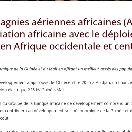
agnies aériennes africaines 
viation africaine avec le déplo
 en Afrique occidentale et cen
ique de la Guinée et du Mali en offrant un meilleur accès des populat
développement a approuvé, le 10 décembre 2025 à Abidjan, un financem
xion électrique 225 kV Guinée-Mali.
l du Groupe de la Banque africaine de développement comprend un prê
rojet contribuera au développement socioéconomique de la Guinée et d
coût.
re la mise en œuvre du projet pour lequel un premier financement du