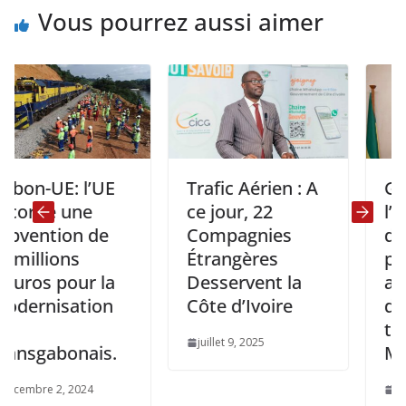
Vous pourrez aussi aimer
UE: l’UE
Trafic Aérien : A
Gabon:
e une
ce jour, 22
l’Ambas
tion de
Compagnies
de France
ions
Étrangères
point de
 pour la
Desservent la
avec le 
isation
Côte d’Ivoire
d’Etat a
transpo
juillet 9, 2025
abonais.
MANFO
 2, 2024
janvier 14,