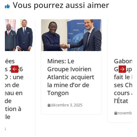
Vous pourrez aussi aimer
Mines: Le
Gabon: Le
26
Groupe Ivoirien
Groupe Porte
une
Atlantic acquiert
fait le Point d
e
la mine d’or de
ses Chantiers
en
Tongon
cours au Chef
l’État
décembre 3, 2025
 à
novembre 14, 2025