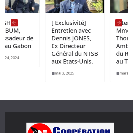
N
[ Exclusivité]
Interview d
,
Entretien avec
Mme Harrie
ur de
Dennis JONES,
Thompson,
Gabon
Ex Directeur
Ambassadri
Général du NTSB
du Royaume
24
aux Etats-Unis.
au Togo.
mai 3, 2025
mars 5, 2025