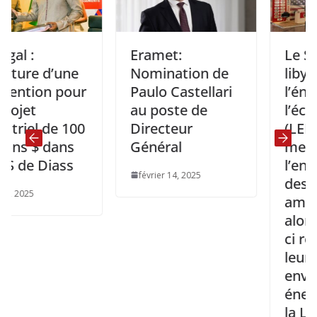
Eramet:
Le Somme
e d’une
Nomination de
libyen sur
on pour
Paulo Castellari
l’énergie e
au poste de
l’économi
l de 100
Directeur
(LEES) 202
$ dans
Général
mettra en
 Diass
l’engagem
février 14, 2025
des entrep
américain
alors que c
ci réaffir
leur enga
envers l’a
énergétiq
la Libye