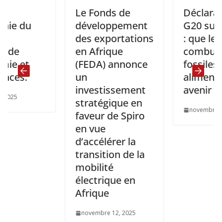
Le Fonds de
Déclaration du
développement
G20 sur l’Afriqu
des exportations
: que les
en Afrique
combustibles
(FEDA) annonce
fossiles africain
un
alimentent not
investissement
avenir industrie
stratégique en
novembre 25, 2025
faveur de Spiro
en vue
d’accélérer la
transition de la
mobilité
électrique en
Afrique
novembre 12, 2025