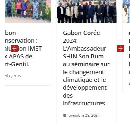
Gabon-Corée
#Cop16:
ation :
2024:
Ministre
tion IMET
L’Ambassadeur
Minguen
AS de
SHIN Son Bum
Ndomba 
ntil.
au séminaire sur
les ambi
le changement
Gabon à 
025
climatique et le
décembre 3
développement
des
infrastructures.
novembre 29, 2024