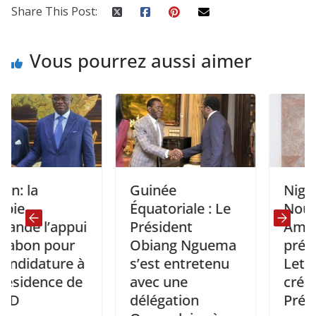
Share This Post:
Vous pourrez aussi aimer
Guinée
Niger: Huit
Équatoriale : Le
Nouveaux
’appui
Président
Ambassade
pour
Obiang Nguema
présentent 
ture à
s’est entretenu
Lettres de
nce de
avec une
créance au
délégation
Président Ti