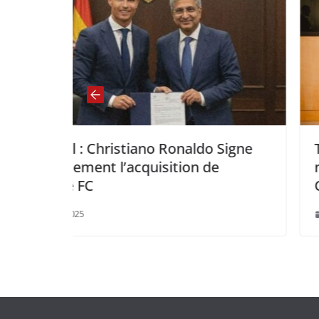
ldo Signe
Togo – Allemagne : Berlin acc
n de
nouvel appui financier de 33 Mi
CFA au Togo
novembre 16, 2025