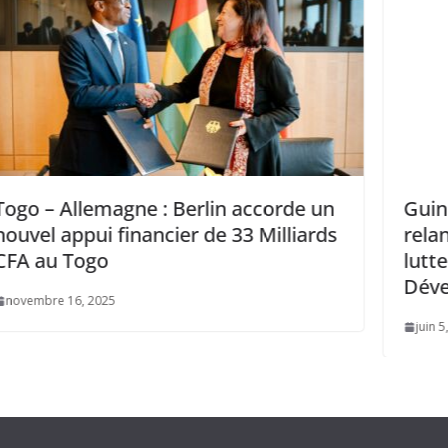
orde un
Guinée -Brésil: Les deux Pays
lliards
relancent leur Coopération dans l
lutte contre la faim et le
Développement rural
juin 5, 2025