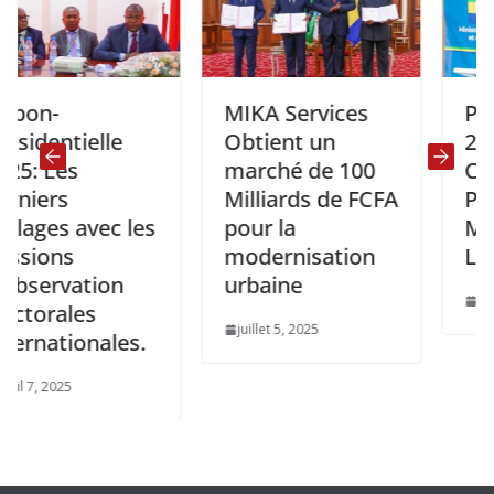
MIKA Services
Présiden
ntielle
Obtient un
2025:
es
marché de 100
Confére
s
Milliards de FCFA
Presse 
s avec les
pour la
Ministre
ns
modernisation
L’Intérie
vation
urbaine
janvier 25, 
ales
juillet 5, 2025
tionales.
025