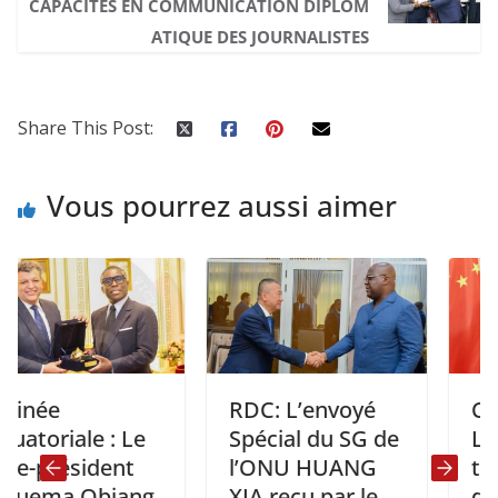
CAPACITÉS EN COMMUNICATION DIPLOM
ATIQUE DES JOURNALISTES
Share This Post:
Vous pourrez aussi aimer
e
RDC: L’envoyé
Chine – 
iale : Le
Spécial du SG de
Les pré
résident
l’ONU HUANG
turc et 
a Obiang
XIA reçu par le
discute