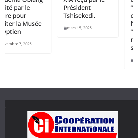
par le
Président
“Corrid
pour
Tshisekedi.
central”
r la Musée
l’initiati
mars 15, 2025
en
“Nouvel
routes d
 7, 2025
soie”
septembre 