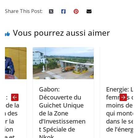
Share This Post:
Vous pourrez aussi aimer
Gabon:
Energie: Les 20
Découverte du
femmes de
 la
Guichet Unique
moins de 40 an
es
de la Zone
qui montent
a
d’Investissemen
dans le secteur
n
t Spéciale de
de l’énergie.
t
Nkok.