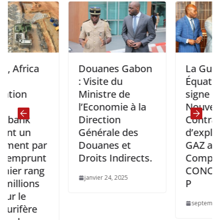
ica
Douanes Gabon
La Guinée
: Visite du
Équatoriale
n
Ministre de
signe un
l’Economie à la
Nouveau
k
Direction
Contrat
n
Générale des
d’exploitatio
t par
Douanes et
GAZ avec la
prunt
Droits Indirects.
Compagnie
rang
CONOCOPHI
janvier 24, 2025
ons
P
septembre 24, 202
ère