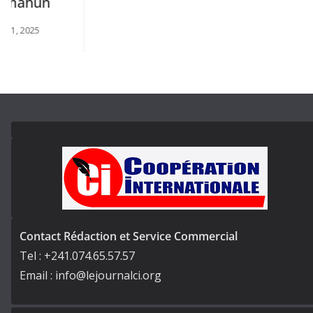
un
5
Contact Rédaction et Service Commercial
Tel : +241.074.65.57.57
Email : info@lejournalci.org