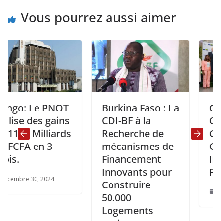
Vous pourrez aussi aimer
 Le PNOT
Burkina Faso : La
Gabon:
 des gains
CDI-BF à la
Ouvertu
 Milliards
Recherche de
Gabon G
A en 3
mécanismes de
Gatewa
Financement
Investm
Innovants pour
Forum.
 30, 2024
Construire
janvier 31, 
50.000
Logements