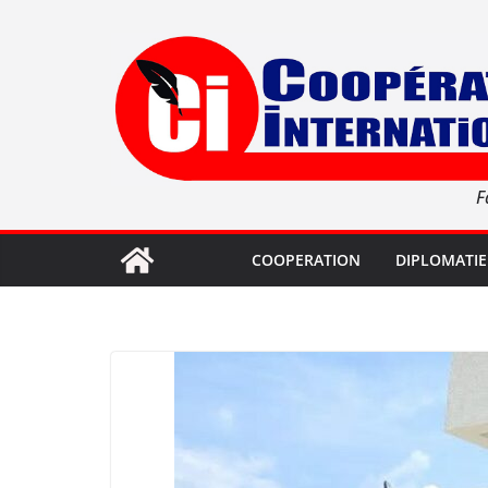
Passer
au
contenu
F
COOPERATION
DIPLOMATIE