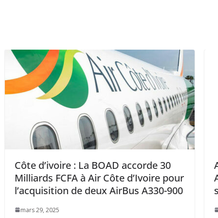
AD accorde 30
Aéroport: Le Groupe Équa
te d’Ivoire pour
Avomo Cargo veut implém
 AirBus A330-900
système aérien VOG au G
mars 28, 2025