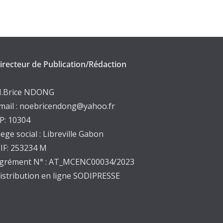
irecteur de Publication/Rédaction
.Brice NDONG
mail : noebricendong@yahoo.fr
P: 10304
iege social : Libreville Gabon
IF: 253234 M
grément N° : AT_MCENC00034/2023
istribution en ligne SODIPRESSE