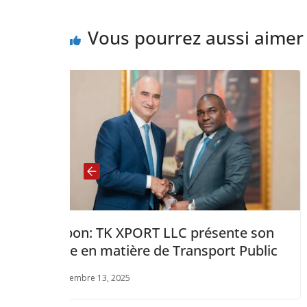
Vous pourrez aussi aimer
LLC présente son
Côte d’ivoire : La BO
de Transport Public
Milliards FCFA à Air Cô
l’acquisition de deux
mars 29, 2025