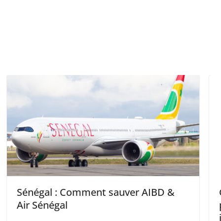
auver AIBD &
Gabon-Tchèque: Des disc
pour réhabiliter les aérop
intérieurs.