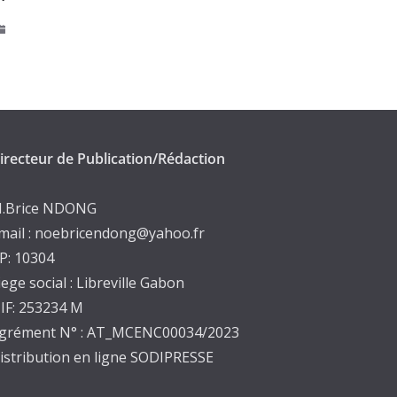
mars 5, 2025
irecteur de Publication/Rédaction
.Brice NDONG
mail : noebricendong@yahoo.fr
P: 10304
iege social : Libreville Gabon
IF: 253234 M
grément N° : AT_MCENC00034/2023
istribution en ligne SODIPRESSE