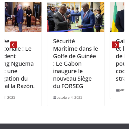
Sécurité
Gabon: La
le : Le
Maritime dans le
et le Minis
t
Golfe de Guinée
de l’indust
Nguema
: Le Gabon
pour une
e
inaugure le
coopérati
on du
nouveau Siège
stratégiqu
a Razón.
du FORSEG
janvier 9, 2025
octobre 4, 2025