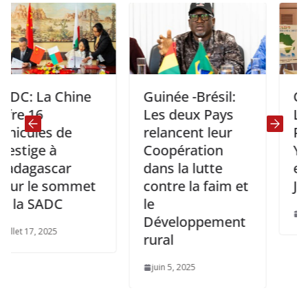
La Chine
Guinée -Brésil:
Congo -
6
Les deux Pays
Les Vill
les de
relancent leur
Pointe N
ge à
Coopération
Yokoha
ascar
dans la lutte
envisag
le sommet
contre la faim et
Jumelag
SADC
le
août 29, 2
Développement
, 2025
rural
juin 5, 2025