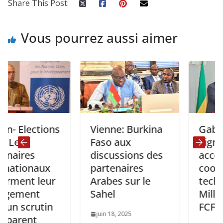
Share This Post:
Vous pourrez aussi aimer
lections
Vienne: Burkina
Gabon – C
s
Faso aux
Signature 
res
discussions des
accord de
ionaux
partenaires
coopérati
nt leur
Arabes sur le
technique
ent
Sahel
Milliards 
scrutin
FCFA.
juin 18, 2025
ent