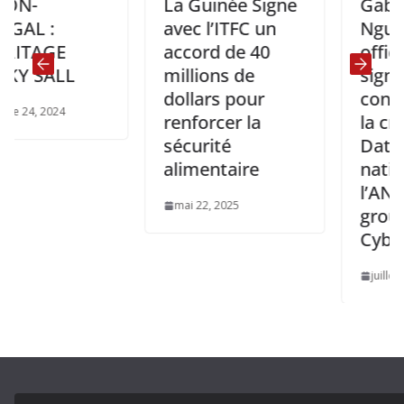
La Guinée Signe
Gabon: Olig
avec l’ITFC un
Nguema
E
accord de 40
officialise la
LL
millions de
signature de
dollars pour
convention
24
renforcer la
la création 
sécurité
Data Cente
alimentaire
national de
l’ANINF avec
mai 22, 2025
groupe
Cybastion
juillet 4, 2025