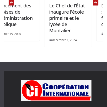
ment des
Le Chef de l’État
Décentr
s de
inaugure l’école
: Nous 
nistration
primaire et le
franchi
ue
lycée de
de plus
Montalier
19, 2025
juin 17, 20
décembre 1, 2024