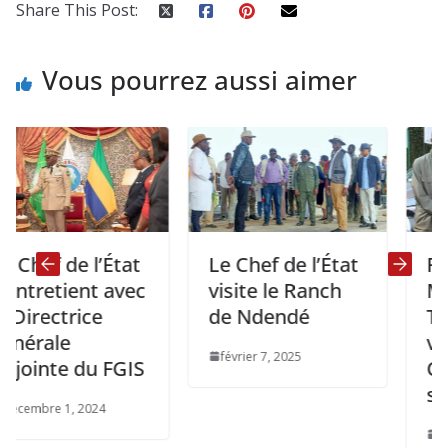
Share This Post:
Vous pourrez aussi aimer
 de l’État
Le Chef de l’État
ROUTES
etient avec
visite le Ranch
Ministr
ctrice
de Ndendé
Travaux
le
visite le
février 7, 2025
te du FGIS
Chantier
société
 1, 2024
février 1, 