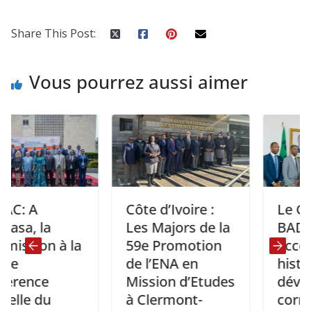
Share This Post:
Vous pourrez aussi aimer
Côte d’Ivoire :
Le Ghana et
la
Les Majors de la
BAD signen
n à la
59e Promotion
accord
de l’ENA en
historique 
ce
Mission d’Etudes
développer 
du
à Clermont-
corridor