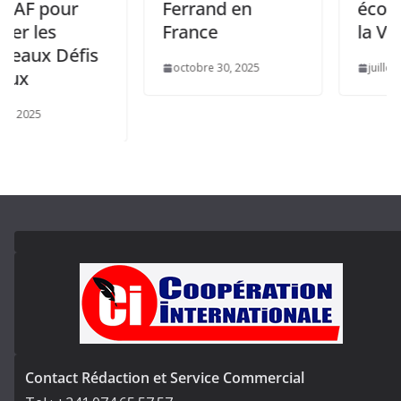
our
Ferrand en
économiqu
s
France
la Volta
Défis
octobre 30, 2025
juillet 8, 2025
Contact Rédaction et Service Commercial