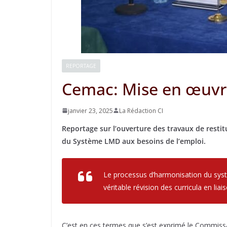
REPORTAGE
Cemac: Mise en œuv
janvier 23, 2025
La Rédaction CI
Reportage sur l’ouverture des travaux de resti
du Système LMD aux besoins de l’emploi.
Le processus d’harmonisation du sy
véritable révision des curricula en l
C’est en ces termes que s’est exprimé le Commissai