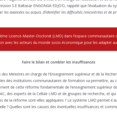
ommission S.E Baltasar ENGONGA EDJO’O, rappelé que l’évaluation du
r les avancées ou acquis, d’identifier les difficultés rencontrées et de 
stème Licence-Master-Doctorat (LMD) dans l’espace communautaire 
iaison avec les acteurs du monde socio-économique pour les adapter a
Faire le bilan et combler les insuffisances
ts des Ministres en charge de l’Enseignement supérieur et de la Reche
es des institutions communautaires de formation va permettre, au co
ncement de cette réforme fondamentale de l’enseignement supérieur da
AC, des experts de la Cellule LMD et de groupes de recherche, et qui
nces de la réforme sont-elles appliquées ? Le système LMD permet-il a
nelle ? Quelles sont les causes des éventuelles insuffisances et comm