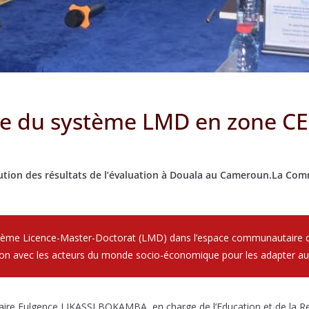
re du système LMD en zone 
tution des résultats de l’évaluation à Douala au Cameroun.La Com
stème Licence-Master-Doctorat (LMD) dans l’espace communautaire 
iaison avec les acteurs du monde socio-économique pour les adapter a
re Fulgence LIKASSI BOKAMBA, en charge de l’Education et de la Reche