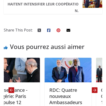
HAITENT INTENSIFIER LEUR COOPÉRATIO
N.
Share This Post:
Vous pourrez aussi aimer
France -
RDC: Quatre
CEMAC 
: Paris
nouveaux
Ouvertu
e 12
Ambassadeurs
16e con