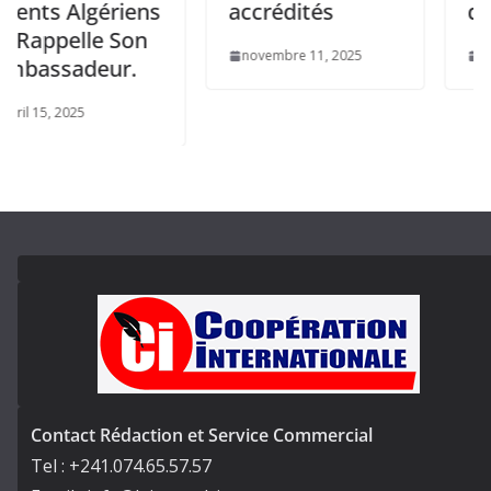
 Algériens
accrédités
des Che
pelle Son
novembre 11, 2025
septembre
sadeur.
 2025
Contact Rédaction et Service Commercial
Tel : +241.074.65.57.57