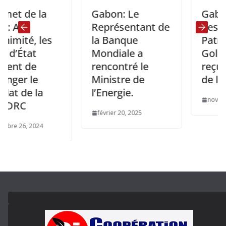
e la
Gabon: Le
Gabon/ Ges
Représentant de
des déchets
é, les
la Banque
Patron de
at
Mondiale a
Golden Sw
de
rencontré le
reçu par le
le
Ministre de
de l’État
 la
l’Energie.
novembre 5, 20
février 20, 2025
 2024