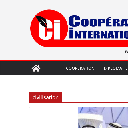
Passer
au
contenu
F
COOPERATION
DIPLOMATIE
civilisation