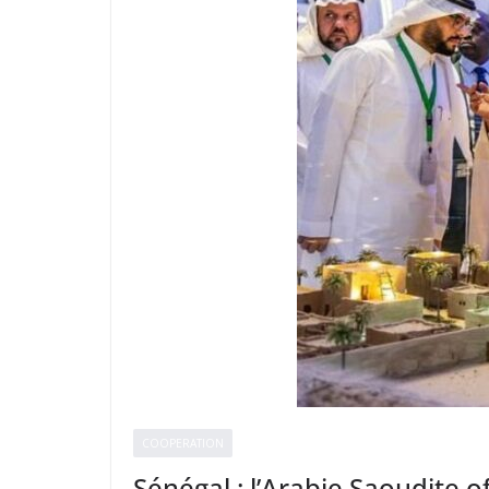
COOPERATION
Sénégal : l’Arabie Saoudite 