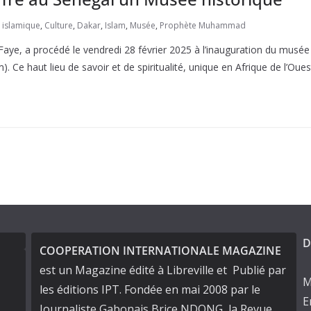
n islamique
,
Culture
,
Dakar
,
Islam
,
Musée
,
Prophète Muhammad
ye, a procédé le vendredi 28 février 2025 à l’inauguration du musée e
e haut lieu de savoir et de spiritualité, unique en Afrique de l’Oue
D
COOPERATION INTERNATIONALE MAGAZINE
est un Magazine édité à Libreville et Publié par
M
les éditions IPT. Fondée en mai 2008 par le
E
Journaliste Gabonais Brice NDONG, la Revue