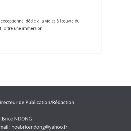
xceptionnel dédié à la vie et à l’œuvre du
st, offre une immersion
irecteur de Publication/Rédaction
.Brice NDONG
mail : noebricendong@yahoo.fr