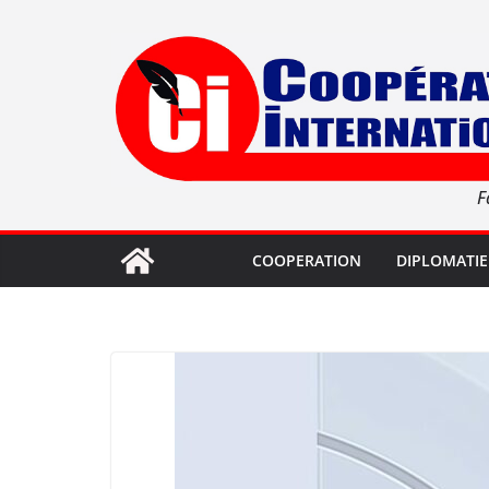
Passer
au
contenu
F
COOPERATION
DIPLOMATIE