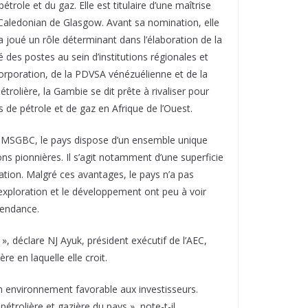
role et du gaz. Elle est titulaire d’une maîtrise
té Caledonian de Glasgow. Avant sa nomination, elle
a joué un rôle déterminant dans l’élaboration de la
 des postes au sein d’institutions régionales et
Corporation, de la PDVSA vénézuélienne et de la
olière, la Gambie se dit prête à rivaliser pour
 de pétrole et de gaz en Afrique de l’Ouest.
n MSGBC, le pays dispose d’un ensemble unique
ons pionnières. Il s’agit notamment d’une superficie
ation. Malgré ces avantages, le pays n’a pas
exploration et le développement ont peu à voir
tendance.
 », déclare NJ Ayuk, président exécutif de l’AEC,
re en laquelle elle croit.
r un environnement favorable aux investisseurs.
pétrolière et gazière du pays », note-t-il.