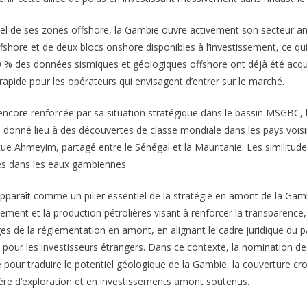
ntiel de ses zones offshore, la Gambie ouvre activement son secteur 
fshore et de deux blocs onshore disponibles à l’investissement, ce qu
 80 % des données sismiques et géologiques offshore ont déjà été acqu
rapide pour les opérateurs qui envisagent d’entrer sur le marché.
encore renforcée par sa situation stratégique dans le bassin MSGBC, 
 donné lieu à des découvertes de classe mondiale dans les pays voi
rtue Ahmeyim, partagé entre le Sénégal et la Mauritanie. Les similitu
es dans les eaux gambiennes.
pparaît comme un pilier essentiel de la stratégie en amont de la Gamb
ement et la production pétrolières visant à renforcer la transparence, l
ges de la réglementation en amont, en alignant le cadre juridique du pa
 pour les investisseurs étrangers. Dans ce contexte, la nomination 
re pour traduire le potentiel géologique de la Gambie, la couverture c
re d’exploration et en investissements amont soutenus.