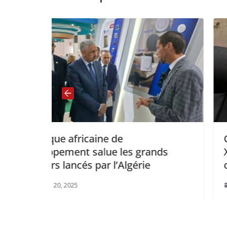
 de
Gabon: Les Groupes chi
e les grands
Xuzhou Coal Mining en 
l’Algérie
opportunités dans le se
juillet 3, 2025