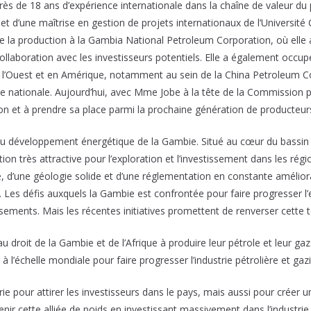
 de 18 ans d’expérience internationale dans la chaîne de valeur du pét
le et d’une maîtrise en gestion de projets internationaux de l’Universi
 de la production à la Gambia National Petroleum Corporation, où elle 
llaboration avec les investisseurs potentiels. Elle a également occupé
 de l’Ouest et en Amérique, notamment au sein de la China Petroleum 
ationale. Aujourd’hui, avec Mme Jobe à la tête de la Commission pétr
ion et à prendre sa place parmi la prochaine génération de producteurs
du développement énergétique de la Gambie. Situé au cœur du bassi
ion très attractive pour l’exploration et l’investissement dans les régi
, d’une géologie solide et d’une réglementation en constante amélior
 Les défis auxquels la Gambie est confrontée pour faire progresser l’
sements. Mais les récentes initiatives promettent de renverser cette 
 droit de la Gambie et de l’Afrique à produire leur pétrole et leur gaz
à l’échelle mondiale pour faire progresser l’industrie pétrolière et gaziè
ustrie pour attirer les investisseurs dans le pays, mais aussi pour crée
tenir cette alliée de poids en investissant massivement dans l’industrie 