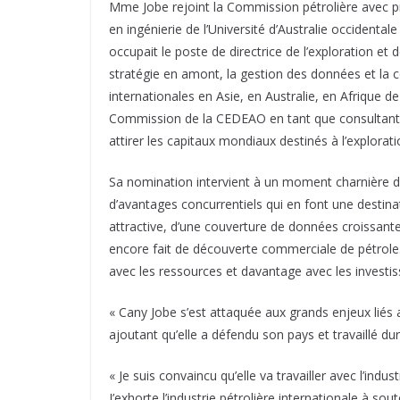
Mme Jobe rejoint la Commission pétrolière avec près
en ingénierie de l’Université d’Australie occidenta
occupait le poste de directrice de l’exploration et
stratégie en amont, la gestion des données et la co
internationales en Asie, en Australie, en Afrique
Commission de la CEDEAO en tant que consultante n
attirer les capitaux mondiaux destinés à l’explorat
Sa nomination intervient à un moment charnière 
d’avantages concurrentiels qui en font une destinat
attractive, d’une couverture de données croissante
encore fait de découverte commerciale de pétrole.
avec les ressources et davantage avec les investis
« Cany Jobe s’est attaquée aux grands enjeux liés au
ajoutant qu’elle a défendu son pays et travaillé dur 
« Je suis convaincu qu’elle va travailler avec l’ind
J’exhorte l’industrie pétrolière internationale à sou