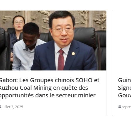
nois SOHO et
Guinée Équatoriale|GAZ : 
quête des
Signé un Nouvel Accord avec
cteur minier
Gouvernement.
septembre 13, 2025