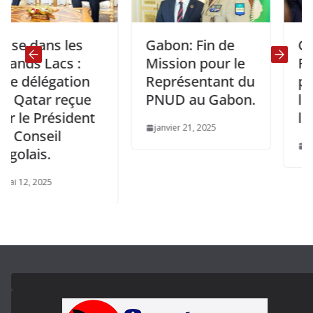
dans les
Gabon: Fin de
Grands 
 Lacs :
Mission pour le
Félix T
élégation
Représentant du
prend l
tar reçue
PNUD au Gabon.
la prés
 Président
la CIRG
janvier 21, 2025
seil
novembre 
is.
 2025