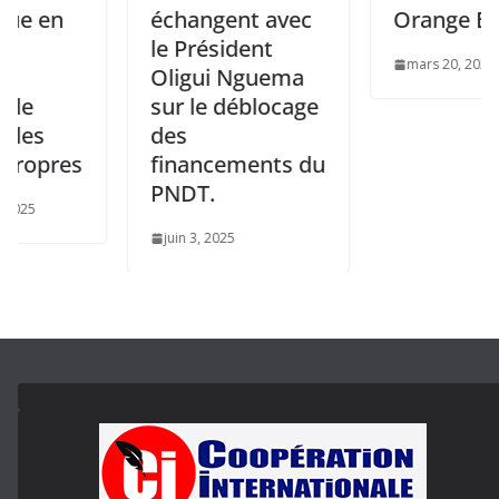
n
échangent avec
Orange Bank
le Président
mars 20, 2025
Oligui Nguema
sur le déblocage
des
res
financements du
PNDT.
juin 3, 2025