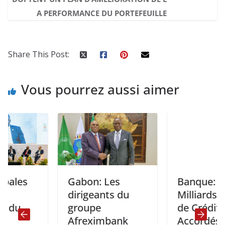
A PERFORMANCE DU PORTEFEUILLE
Share This Post:
Vous pourrez aussi aimer
s
Gabon: Les
Banque: 400
dirigeants du
Milliards de FC
groupe
de Crédits
Afreximbank
Accordés par